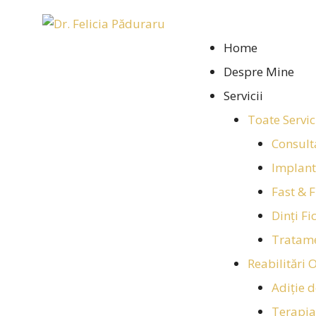
Home
Despre Mine
Servicii
Toate Servic
Consult
Implant
Fast & 
Dinți Fi
Tratame
Reabilitări
Adiție 
Terapia