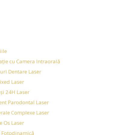
iile
ație cu Camera Intraorală
uri Dentare Laser
Fixed Laser
cși 24H Laser
nt Parodontal Laser
 Orale Complexe Laser
de Os Laser
 Fotodinamică