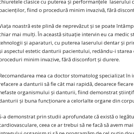
chiuretele clasice cu puterea și performanțele laserului d
pacienților, fiind o procedură minim invazivă, fără disconf
Viața noastră este plină de neprevăzut și se poate întâm
chiar mai mulți. În această situație intervin eu ca medic
tehnologii și aparaturi, cu puterea laserului dentar și pr
și aspectul estetic danturii pacientului, redându-i stare
proceduri minim invazive, fără disconfort și durere.
Recomandarea mea ca doctor stomatolog specializat în im
refacere a danturii să fie cât mai rapidă, deoarece fieca
nefaste organismului și danturii, fiind demonstrat științif
danturii și buna funcționare a celorlalte organe din cor
S-a demonstrat prin studii aprofundate că există o legătură
cardiovasculare, ceea ce ar trebui să ne facă să avem mai
întregului organism și să ne programăm de cel puțin două 