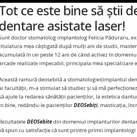
Tot ce este bine să știi 
dentare asistate laser!
Sunt doctor stomatolog implantolog Felicia Păduraru, expe
titulatura mea câștigată după mulți ani de studii, master
acumulată în cei peste 12 ani de când activez în domeniu
arcade realizate impecabil, principala mea specializare e
Această ramură deosebită a stomatologiei(implantul dent
ai facultății, m-a stimulat să studiez și să mă perfecțion
să ajute la redarea sănătății pacienților, la estetica dantu
in bine, redându-le pacienților
DEOSebiți
, masticația, înc
Rezultatele
DEOSebite
din domeniul implanturilor dentar
vă spun cu satisfacție că sunt printre primii implantologi 