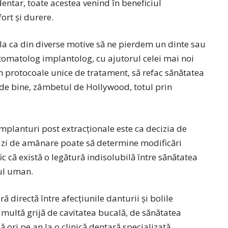
entar, toate acestea venind în beneficiul
ort și durere.
pla ca din diverse motive să ne pierdem un dinte sau
 stomatolog implantolog, cu ajutorul celei mai noi
in protocoale unice de tratament, să refac sănătatea
a de bine, zâmbetul de Hollywood, totul prin
planturi post extracționale este ca decizia de
re zi de amânare poate să determine modificări
ic că există o legătură indisolubilă între sănătatea
pul uman.
 directă între afecțiunile danturii și bolile
 multă grijă de cavitatea bucală, de sănătatea
ori pe an la o clinică dentară specializată.