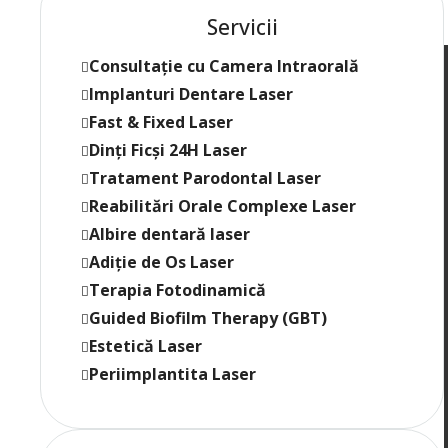
Servicii
Consultație cu Camera Intraorală
Implanturi Dentare Laser
Fast & Fixed Laser
Dinți Ficși 24H Laser
Tratament Parodontal Laser
Reabilitări Orale Complexe Laser
Albire dentară laser
Adiție de Os Laser
Terapia Fotodinamică
Guided Biofilm Therapy (GBT)
Estetică Laser
Periimplantita Laser