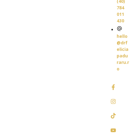
(40)
784
011
430
hello
@drf
elicia
padu
raru.r
o