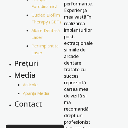
performante.
Fotodinamică
Experiența
Guided Biofilm
mea vastă în
Therapy (GBT)
realizarea
implanturilor
Albire Dentară
post-
Laser
extracționale
Periimplantita
și miile de
Laser
arcade
Prețuri
dentare
tratate cu
Media
succes
reprezintă
Articole
cartea mea
Apariții Media
de vizită și
Contact
mă
recomandă
drept un
profesionist