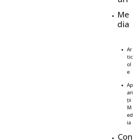
Me
dia
Ar
tic
ol
e
Ap
ari
ții
M
ed
ia
Con