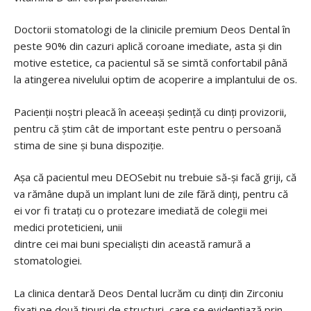
Doctorii stomatologi de la clinicile premium Deos Dental în
peste 90% din cazuri aplică coroane imediate, asta și din
motive estetice, ca pacientul să se simtă confortabil până
la atingerea nivelului optim de acoperire a implantului de os.
Pacienții noștri pleacă în aceeași ședință cu dinți provizorii,
pentru că știm cât de important este pentru o persoană
stima de sine și buna dispoziție.
Așa că pacientul meu DEOSebit nu trebuie să-și facă griji, că
va rămâne după un implant luni de zile fără dinți, pentru că
ei vor fi tratați cu o protezare imediată de colegii mei
medici proteticieni, unii
dintre cei mai buni specialiști din această ramură a
stomatologiei.
La clinica dentară Deos Dental lucrăm cu dinți din Zirconiu
fixați pe două tipuri de structuri, care se evidențiază prin