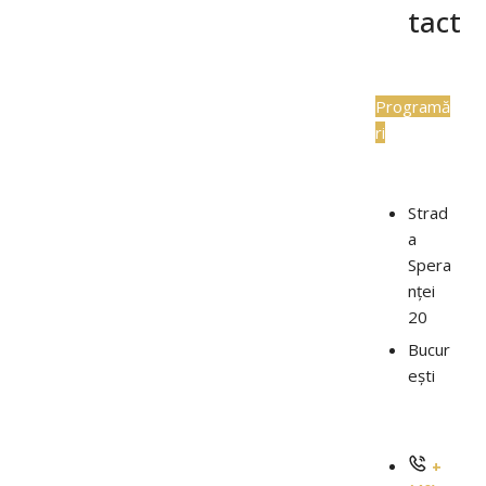
tact
Programă
ri
Strad
a
Spera
nței
20
Bucur
ești
+