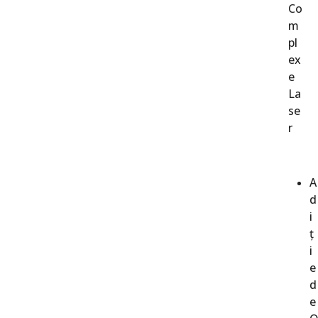
Co
m
pl
ex
e
La
se
r
A
d
i
ț
i
e
d
e