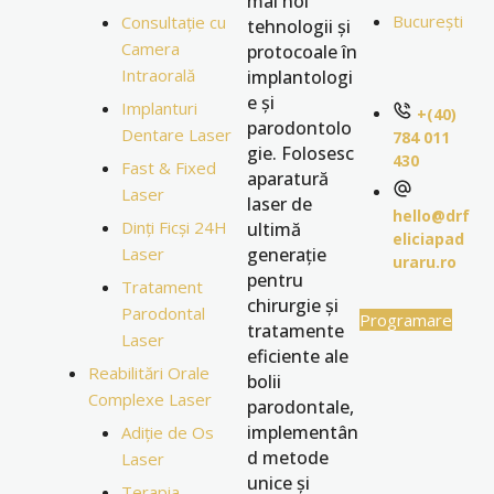
mai noi
București
Consultație cu
tehnologii și
Camera
protocoale în
Intraorală
implantologi
e și
Implanturi
+(40)
parodontolo
Dentare Laser
784 011
gie. Folosesc
430
Fast & Fixed
aparatură
Laser
laser de
hello@drf
Dinți Ficși 24H
ultimă
eliciapad
Laser
generație
uraru.ro
pentru
Tratament
chirurgie și
Parodontal
Programare
tratamente
Laser
eficiente ale
Reabilitări Orale
bolii
Complexe Laser
parodontale,
implementân
Adiție de Os
d metode
Laser
unice și
Terapia