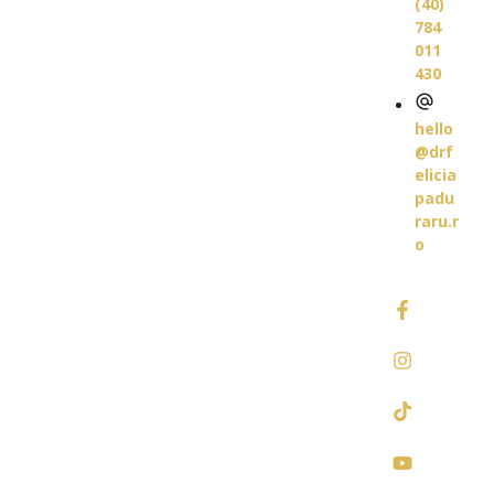
(40)
784
011
430
hello
@drf
elicia
padu
raru.r
o