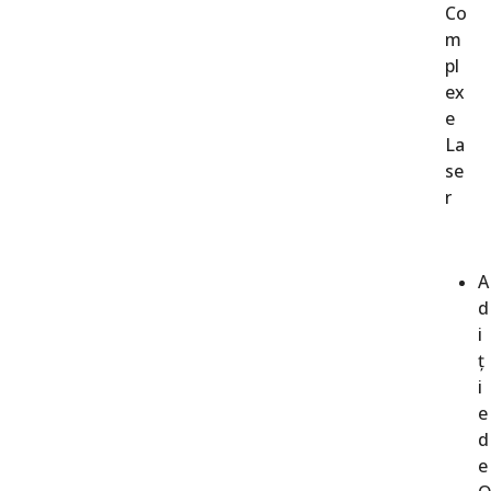
Co
m
pl
ex
e
La
se
r
A
d
i
ț
i
e
d
e