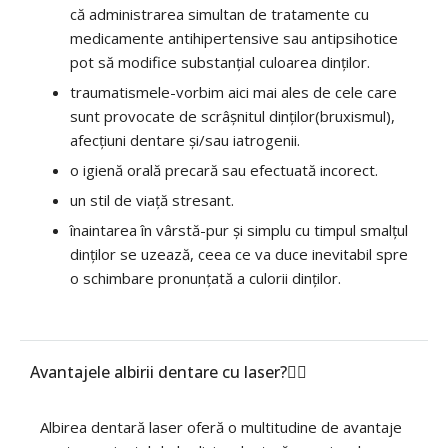
că administrarea simultan de tratamente cu
medicamente antihipertensive sau antipsihotice
pot să modifice substanțial culoarea dinților.
traumatismele-vorbim aici mai ales de cele care
sunt provocate de scrâșnitul dinților(bruxismul),
afecțiuni dentare și/sau iatrogenii.
o igienă orală precară sau efectuată incorect.
un stil de viață stresant.
înaintarea în vârstă-pur și simplu cu timpul smalțul
dinților se uzează, ceea ce va duce inevitabil spre
o schimbare pronunțată a culorii dinților.
Avantajele albirii dentare cu laser?
Albirea dentară laser oferă o multitudine de avantaje