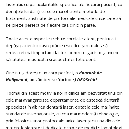
laserului, cu particularitățile specifice ale fiecărui pacient, cu
dorințele lui dar și cu cele mai eficiente metode de
tratament, susținute de protocoale medicale unice care să
se plieze perfect pe fiecare caz clinic în parte.
Toate aceste aspecte trebuie corelate atent, pentru a-i
depăși pacientului așteptările estetice și mai ales să- i
redea cei mai importanți factori pentru organism și anume:
sănătatea, masticația și aspectul estetic dorit.
Cine nu-și dorește un corp perfect, o
dantură de
Hollywood
, un zâmbet strălucitor și
DEOSebit
?
Tocmai din acest motiv la noi în clinică am dezvoltat unul din
cele mai avangardiste departamente de estetică dentară
specializat în albirea dentară laser, dotat la cele mai înalte
standarde internaționale, cu cea mai modernă tehnologie,
prin folosirea unor protocoale unice laser și cu una din cele
mai profesioniste și dedicate echipe de medici stomatologi.