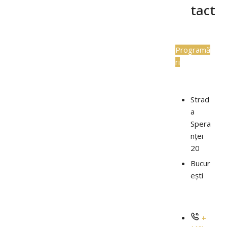
tact
Programă
ri
Strad
a
Spera
nței
20
Bucur
ești
+