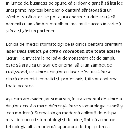
În lumea de business se spune că ai doar o șansă să lași loc
unei prime impresii bune iar o dantură sănătoasă și un
zâmbet strălucitor te pot ajuta enorm. Studiile arată că
oamenii cu un zâmbet mai alb au mai mult succes în carieră
și în a-și găsi un partener.
Echipa de medici stomatologi de la clinica dentară premium
laser
Deos Dental, pe care o coordonez,
știe toate aceste
lucruri. Te invităm la noi să-ți demonstrăm cât de simplu
este să arați ca un star de cinema, să ai un zâmbet de
Hollywood, iar albirea dinților cu laser efectuată într-o
clinică de medici empatici și profesioniști, îți vor confirma
toate acestea.
Așa cum am evidențiat și mai sus, în tratamentul de albire a
dinților există o mare diferență între stomatologia clasică și
cea modernă. Stomatologia modernă aplicată de echipa
mea de doctori stomatologi și de mine, îmbină armonios
tehnologia ultra modernă, aparatura de top, puterea