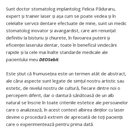
Sunt doctor stomatolog implantolog Felicia Păduraru,
expert și trainer laser și așa cum se poate vedea și în
celelalte servicii dentare efectuate de mine, sunt un medic
stomatolog inovator și avangardist, care am renunțat
definitiv la bisturiu și chiurete, în favoarea puterii și
eficienței laserului dentar, toate în beneficul vindecării
rapide și la cele mai înalte standarde medicale ale
pacientului meu
DEOSebit
.
Este știut că frumusețea este un termen atât de abstract,
ale cărui aspecte sunt legate de simțul nostru artistic sau
estetic, de nivelul nostru de cultură, fiecare dintre noi o
percepem diferit, dar o dantură sănătoasă de un alb
natural se înscrie în toate criteriile estetice ale persoanelor
care o analizează, în acest context albirea dinților cu laser
devine o procedură extrem de apreciată de toți pacienții
care o experimentează pentru prima dată.