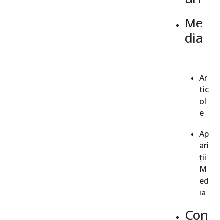
Me
dia
Ar
tic
ol
e
Ap
ari
ții
M
ed
ia
Con