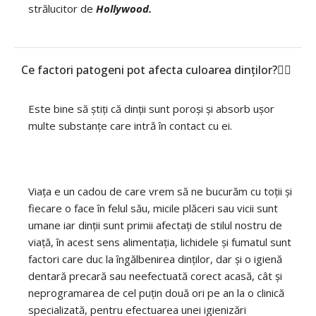
strălucitor de
Hollywood.
Ce factori patogeni pot afecta culoarea dinților?
Este bine să știți că dinții sunt poroși și absorb ușor
multe substanțe care intră în contact cu ei.
Viața e un cadou de care vrem să ne bucurăm cu toții și
fiecare o face în felul său, micile plăceri sau vicii sunt
umane iar dinții sunt primii afectați de stilul nostru de
viață, în acest sens alimentația, lichidele și fumatul sunt
factori care duc la îngălbenirea dinților, dar și o igienă
dentară precară sau neefectuată corect acasă, cât și
neprogramarea de cel puțin două ori pe an la o clinică
specializată, pentru efectuarea unei igienizări