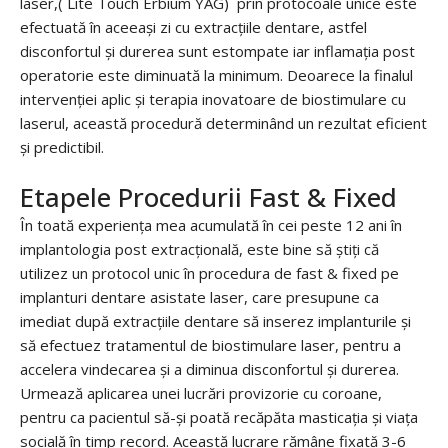
laser,( Lite Touch Erbium YAG) prin protocoale unice este
efectuată în aceeași zi cu extracțiile dentare, astfel
disconfortul și durerea sunt estompate iar inflamația post
operatorie este diminuată la minimum. Deoarece la finalul
intervenției aplic și terapia inovatoare de biostimulare cu
laserul, această procedură determinând un rezultat eficient
și predictibil.
Etapele Procedurii Fast & Fixed
În toată experiența mea acumulată în cei peste 12 ani în
implantologia post extracțională, este bine să știți că
utilizez un protocol unic în procedura de fast & fixed pe
implanturi dentare asistate laser, care presupune ca
imediat după extracțiile dentare să inserez implanturile și
să efectuez tratamentul de biostimulare laser, pentru a
accelera vindecarea și a diminua disconfortul și durerea.
Urmează aplicarea unei lucrări provizorie cu coroane,
pentru ca pacientul să-și poată recăpăta masticația și viața
socială în timp record. Această lucrare rămâne fixată 3-6