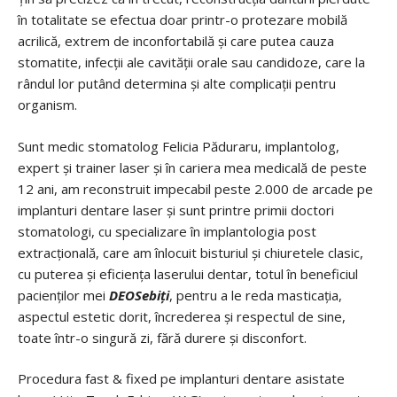
în totalitate se efectua doar printr-o protezare mobilă
acrilică, extrem de inconfortabilă și care putea cauza
stomatite, infecții ale cavității orale sau candidoze, care la
rândul lor putând determina și alte complicații pentru
organism.
Sunt medic stomatolog Felicia Păduraru, implantolog,
expert și trainer laser și în cariera mea medicală de peste
12 ani, am reconstruit impecabil peste 2.000 de arcade pe
implanturi dentare laser și sunt printre primii doctori
stomatologi, cu specializare în implantologia post
extracțională, care am înlocuit bisturiul și chiuretele clasic,
cu puterea și eficiența laserului dentar, totul în beneficiul
pacienților mei
DEOSebiți
, pentru a le reda masticația,
aspectul estetic dorit, încrederea și respectul de sine,
toate într-o singură zi, fără durere și disconfort.
Procedura fast & fixed pe implanturi dentare asistate