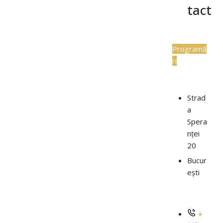
tact
Programă
ri
Strad
a
Spera
nței
20
Bucur
ești
+