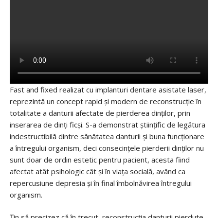
Fast and fixed realizat cu implanturi dentare asistate laser,
reprezintă un concept rapid și modern de reconstrucție în
totalitate a danturii afectate de pierderea dinților, prin
inserarea de dinți ficși. S-a demonstrat științific de legătura
indestructibilă dintre sănătatea danturii și buna funcționare
a întregului organism, deci consecințele pierderii dinților nu
sunt doar de ordin estetic pentru pacient, acesta fiind
afectat atât psihologic cât și în viața socială, având ca
repercusiune depresia și în final îmbolnăvirea întregului
organism.
Țin să precizez că în trecut, reconstrucția danturii pierdute