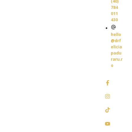
(40)
784
011
430
hello
@drf
elicia
padu
raru.r
o