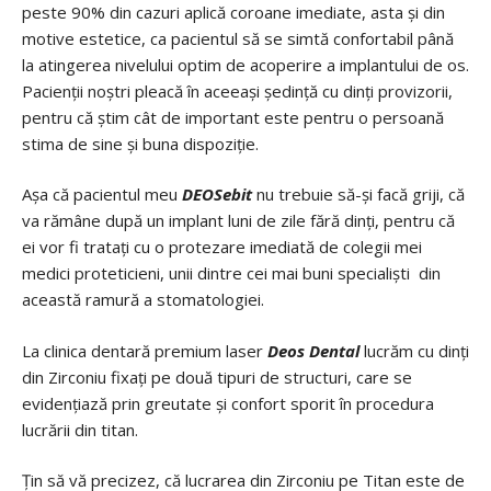
peste 90% din cazuri aplică coroane imediate, asta și din
motive estetice, ca pacientul să se simtă confortabil până
la atingerea nivelului optim de acoperire a implantului de os.
Pacienții noștri pleacă în aceeași ședință cu dinți provizorii,
pentru că știm cât de important este pentru o persoană
stima de sine și buna dispoziție.
Așa că pacientul meu
DEOSebit
nu trebuie să-și facă griji, că
va rămâne după un implant luni de zile fără dinți, pentru că
ei vor fi tratați cu o protezare imediată de colegii mei
medici proteticieni, unii dintre cei mai buni specialiști din
această ramură a stomatologiei.
La clinica dentară premium laser
Deos Dental
lucrăm cu dinți
din Zirconiu fixați pe două tipuri de structuri, care se
evidențiază prin greutate și confort sporit în procedura
lucrării din titan.
Țin să vă precizez, că lucrarea din Zirconiu pe Titan este de