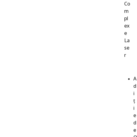
Co
m
pl
ex
e
La
se
r
A
d
i
ț
i
e
d
e