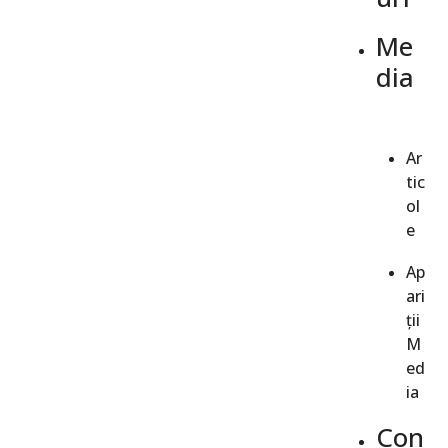
Me
dia
Ar
tic
ol
e
Ap
ari
ții
M
ed
ia
Con